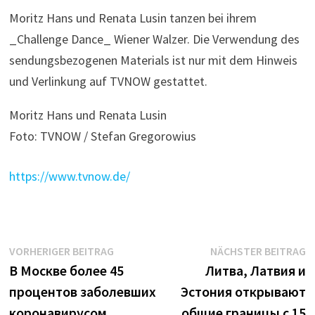
Moritz Hans und Renata Lusin tanzen bei ihrem
_Challenge Dance_ Wiener Walzer. Die Verwendung des
sendungsbezogenen Materials ist nur mit dem Hinweis
und Verlinkung auf TVNOW gestattet.
Moritz Hans und Renata Lusin
Foto: TVNOW / Stefan Gregorowius
https://www.tvnow.de/
Beitrags-
Vorheriger
N
VORHERIGER BEITRAG
NÄCHSTER BEITRAG
Beitrag:
B
В Москве более 45
Литва, Латвия и
Navigation
процентов заболевших
Эстония открывают
коронавирусом
общие границы с 15