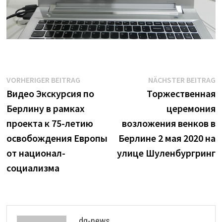
Beitrags-
Vorheriger
N
VORHERIGER BEITRAG
NÄCHSTER BEITRAG
Beitrag:
B
Видео Экскурсия по
Торжественная
Navigation
Берлину в рамках
церемония
проекта к 75-летию
возложения венков в
освобождения Европы
Берлине 2 мая 2020 на
от национал-
улице Шуленбургринг
социализма
dg-news