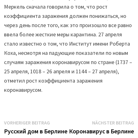
Меркель сначала говорила о том, что рост
коэффициента заражения должен понижаться, но
через день после того, как это произошло все равно
ввела более жесткие меры карантина. 27 апреля
стало известно о том, что Институт имени Роберта
Коха, несмотря на падующие показатели по новым
случаям заражения коронавирусом по стране (1737 –
25 апреля, 1018 – 26 апреля и 1144 – 27 апреля),
отметил рост коэффициента заражения
коронавирусом.
Beitrags-
Vorheriger
N
VORHERIGER BEITRAG
NÄCHSTER BEITRAG
Beitrag:
B
Русский дом в Берлине
Коронавирус в Берлине
Navigation