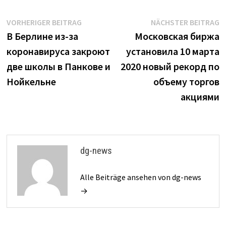
Beitrags-
Vorheriger
N
VORHERIGER BEITRAG
NÄCHSTER BEITRAG
Beitrag:
B
В Берлине из-за
Московская биржа
Navigation
коронавируса закроют
установила 10 марта
две школы в Панкове и
2020 новый рекорд по
Нойкельне
объему торгов
акциями
dg-news
Alle Beiträge ansehen von dg-news
→