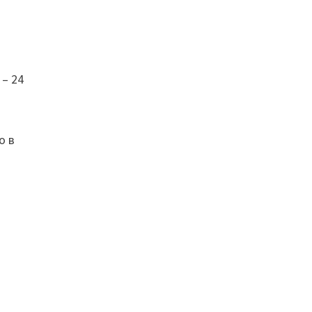
 – 24
о в
й
и