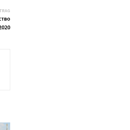
Nächster
ITRAG
Beitrag:
ство
2020