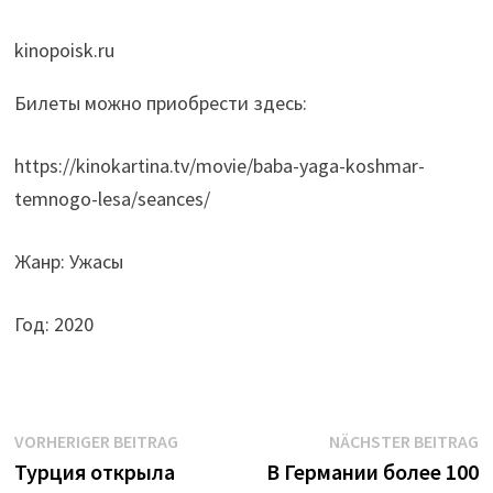
kinopoisk.ru
Билеты можно приобрести здесь:
https://kinokartina.tv/movie/baba-yaga-koshmar-
temnogo-lesa/seances/
Жанр: Ужасы
Год: 2020
Beitrags-
Vorheriger
N
VORHERIGER BEITRAG
NÄCHSTER BEITRAG
Beitrag:
B
Турция открыла
В Германии более 100
Navigation