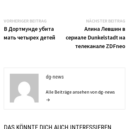
Beitrags-
Vorheriger
N
VORHERIGER BEITRAG
NÄCHSTER BEITRAG
Beitrag:
B
В Дортмунде убита
Алина Левшин в
Navigation
мать четырех детей
сериале Dunkelstadt на
телеканале ZDFneo
dg-news
Alle Beiträge ansehen von dg-news
→
DAS KÖNNTE DICH AUCH INTERESSIEREN