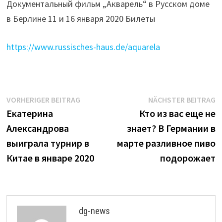
Документальный фильм „Акварель“ в Русском доме
в Берлине 11 и 16 января 2020 Билеты
https://www.russisches-haus.de/aquarela
Beitrags-
Vorheriger
N
VORHERIGER BEITRAG
NÄCHSTER BEITRAG
Beitrag:
B
Екатерина
Кто из вас еще не
Navigation
Александрова
знает? В Германии в
выиграла турнир в
марте разливное пиво
Китае в январе 2020
подорожает
dg-news