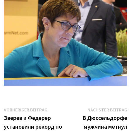
Beitrags-
Vorheriger
N
VORHERIGER BEITRAG
NÄCHSTER BEITRAG
Beitrag:
B
Зверев и Федерер
В Дюссельдорфе
Navigation
установили рекорд по
мужчина метнул