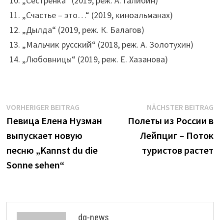
„Сестрёнка“ (2019, реж. А. Галибин)
„Счастье – это…“ (2019, киноальманах)
„Дылда“ (2019, реж. К. Балагов)
„Мальчик русский“ (2018, реж. А. Золотухин)
„Любовницы“ (2019, реж. Е. Хазанова)
Beitrags-
Vorheriger
N
VORHERIGER BEITRAG
NÄCHSTER BEITRAG
Beitrag:
B
Певица Елена Нузман
Полеты из России в
Navigation
выпускает новую
Лейпциг – Поток
песню „Kannst du die
туристов растет
Sonne sehen“
dg-news