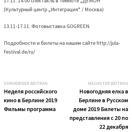
17.11. 14:00 спектакль в темноте „ДЕМОН“
(Культурный центр „Интеграция“ / Москва)
13.11-17.11. Фотовыставка GOGREEN.
Подробности и билеты на нашем сайте http://jula-
festival.de/ru/
Beitrags-
Vorheriger
N
VORHERIGER BEITRAG
NÄCHSTER BEITRAG
Beitrag:
B
Неделя российского
Новогодняя елка в
Navigation
кино в Берлине 2019
Берлине в Русском
Фильмы программа
доме 2019 Билеты на
представления с 20 по
22 декабря