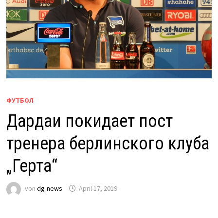
ФУТБОЛ
Дардаи покидает пост
тренера берлинского клуба
„Герта“
von
dg-news
April 17, 2019