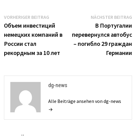
Beitrags-
Vorheriger
N
VORHERIGER BEITRAG
NÄCHSTER BEITRAG
Beitrag:
B
Объем инвестиций
В Португалии
Navigation
немецких компаний в
перевернулся автобус
России стал
– погибло 29 граждан
рекордным за 10 лет
Германии
dg-news
Alle Beiträge ansehen von dg-news
→