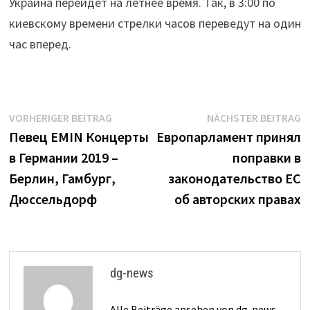
Украина перейдет на летнее время. Так, в 3:00 по
киевскому времени стрелки часов переведут на один
час вперед.
Beitrags-
Vorheriger
N
VORHERIGER BEITRAG
NÄCHSTER BEITRAG
Beitrag:
B
Певец EMIN Концерты
Европарламент принял
Navigation
в Германии 2019 –
поправки в
Берлин, Гамбург,
законодательство ЕС
Дюссельдорф
об авторских правах
dg-news
Alle Beiträge ansehen von dg-news