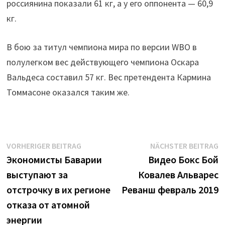
россиянина показали 61 кг, а у его оппонента — 60,9
кг.
В бою за титул чемпиона мира по версии WBO в
полулегком вес действующего чемпиона Оскара
Вальдеса составил 57 кг. Вес претендента Кармина
Томмасоне оказался таким же.
Beitrags-
Vorheriger
N
VORHERIGER BEITRAG
NÄCHSTER BEITRAG
Beitrag:
B
Экономисты Баварии
Видео Бокс Бой
Navigation
выступают за
Ковалев Альварес
отстрочку в их регионе
Реванш февраль 2019
отказа от атомной
энергии