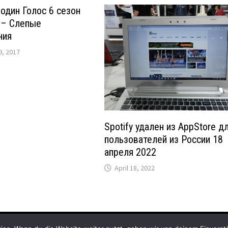
один Голос 6 сезон
 – Слепые
ния
, 2017
Spotify удален из AppStore д
пользователей из России 18
апреля 2022
April 18, 2022
ress
und
Bam
.