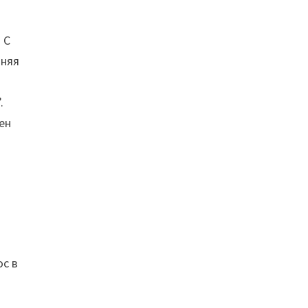
 С
тняя
.
ен
ос в