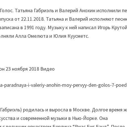
 Голос. Татьяна Габриэль и Валерий Анохин исполнили п
ыпуска от 22.11.2018. Татьяна и Валерий исполняют песн
аписана в 1991 году. Музыку к ней написал Игорь Крутой
полняли Алла Омелюта и Юлия Куусметс.
зон 23 ноября 2018 Видео
a-paradnaya-i-valeriy-anohin-moy-pervyy-den-golos-7-poedi
Габриэль) родилась и выросла в Москве. Долгое время 
усства и современной музыки в Нью-Йорке. Она
 с ведущим оркестром Берлина “Риас Биг Бэнд”. После