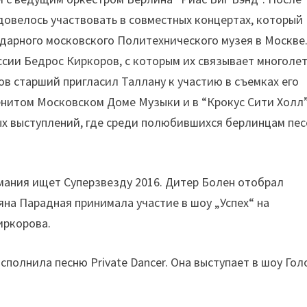
довелось участвовать в совместных концертах, который
дарного московского Политехнического музея в Москве.
сии Бедрос Киркоров, с которым их связывает многоле
в старший пригласил Таллану к участию в съемках его
енитом Московском Доме Музыки и в “Крокус Сити Холл”
ых выступлений, где среди полюбившихся берлинцам пес
рмания ищет Суперзвезду 2016. Дитер Болен отобрал
ьяна Парадная принимала участие в шоу „Успех“ на
иркорова.
полнила песню Private Dancer. Она выступает в шоу Гол