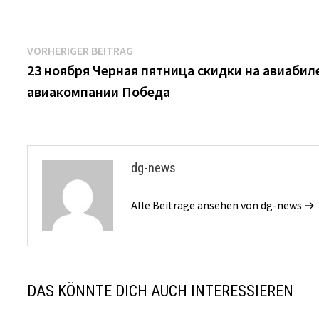
Beitrags-
Vorheriger
VORHERIGER BEITRAG
Beitrag:
23 ноября Черная пятница скидки на авиаби
Navigation
авиакомпании Победа
dg-news
Alle Beiträge ansehen von dg-news →
DAS KÖNNTE DICH AUCH INTERESSIEREN