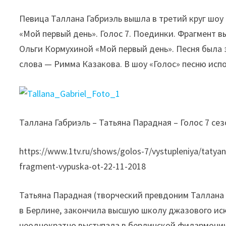
Певица Таллана Габриэль вышла в третий круг шоу
«Мой первый день». Голос 7. Поединки. Фрагмент в
Ольги Кормухиной «Мой первый день». Песня была з
слова — Римма Казакова. В шоу «Голос» песню ис
Таллана Габриэль – Татьяна Парадная – Голос 7 се
https://www.1tv.ru/shows/golos-7/vystupleniya/tatyan
fragment-vypuska-ot-22-11-2018
Татьяна Парадная (творческий превдоним Таллана 
в Берлине, закончила высшую школу джазового иск
неоднократно выступала в берлинской филармонии