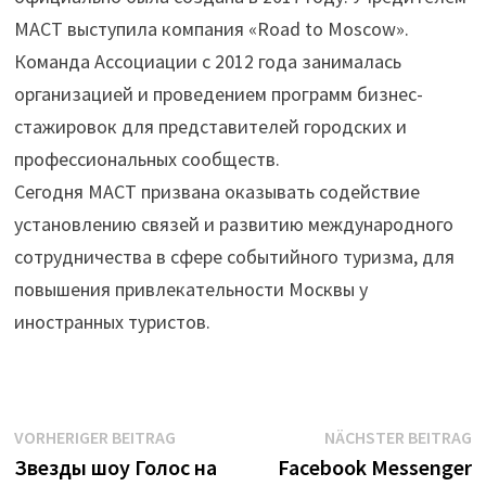
МАСТ выступила компания «Road to Moscow».
Команда Ассоциации с 2012 года занималась
организацией и проведением программ бизнес-
стажировок для представителей городских и
профессиональных сообществ.
Сегодня МАСТ призвана оказывать содействие
установлению связей и развитию международного
сотрудничества в сфере событийного туризма, для
повышения привлекательности Москвы у
иностранных туристов.
Beitrags-
Vorheriger
N
VORHERIGER BEITRAG
NÄCHSTER BEITRAG
Beitrag:
B
Звезды шоу Голос на
Facebook Messenger
Navigation