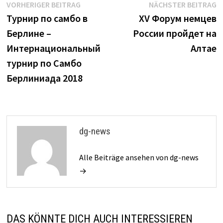
Beitrags-
Vorheriger
N
VORHERIGER BEITRAG
NÄCHSTER BEITRAG
Beitrag:
B
Турнир по самбо в
XV Форум немцев
Navigation
Берлине –
России пройдет на
Интернациональный
Алтае
турнир по Самбо
Берлиниада 2018
dg-news
Alle Beiträge ansehen von dg-news
→
DAS KÖNNTE DICH AUCH INTERESSIEREN