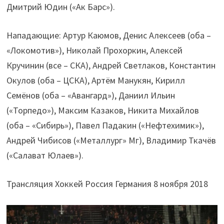
Дмитрий Юдин («Ак Барс»).
Нападающие: Артур Каюмов, Денис Алексеев (оба –
«Локомотив»), Николай Прохоркин, Алексей
Кручинин (все – СКА), Андрей Светлаков, Константин
Окулов (оба – ЦСКА), Артём Манукян, Кирилл
Семёнов (оба – «Авангард»), Даниил Ильин
(«Торпедо»), Максим Казаков, Никита Михайлов
(оба – «Сибирь»), Павел Падакин («Нефтехимик»),
Андрей Чибисов («Металлург» Мг), Владимир Ткачёв
(«Салават Юлаев»).
Трансляция Хоккей Россия Германия 8 ноября 2018