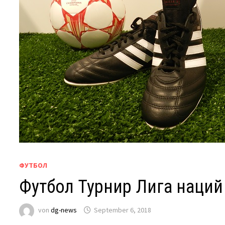
ФУТБОЛ
Футбол Турнир Лига наци
von
dg-news
September 6, 2018