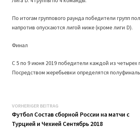
Лига D: 4 группы по 4 команды.
По итогам группового раунда победители групп пол
напротив опускаются лигой ниже (кроме лиги D).
Финал
С 5 по 9 июня 2019 победители каждой из четырех 
Посредством жеребьевки определятся полуфинальны
Beitrags-
Vorheriger
VORHERIGER BEITRAG
Beitrag:
Футбол Состав сборной России на матчи с
Navigation
Турцией и Чехией Сентябрь 2018