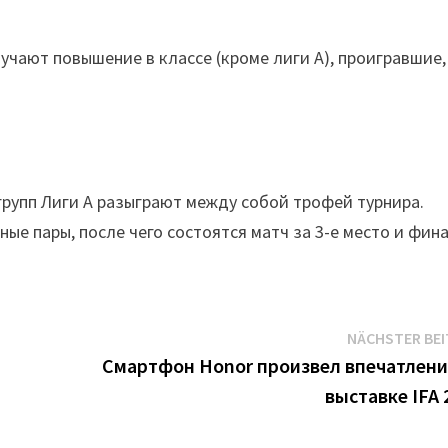
учают повышение в классе (кроме лиги А), проигравшие,
групп Лиги A разыграют между собой трофей турнира.
е пары, после чего состоятся матч за 3-е место и фина
NÄCHSTER BE
Смартфон Honor произвел впечатлени
выставке IFA 