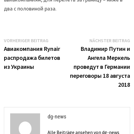
два с половиной раза.
Beitrags-
Vorheriger
N
VORHERIGER BEITRAG
NÄCHSTER BEITRAG
Beitrag:
B
Авиакомпания Rynair
Владимир Путин и
Navigation
распродажа билетов
Ангела Меркель
из Украины
проведут в Германии
переговоры 18 августа
2018
dg-news
Alle Beiträge ansehen von dg-news