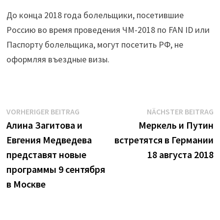
До конца 2018 года болельщики, посетившие
Россию во время проведения ЧМ-2018 по FAN ID или
Паспорту болельщика, могут посетить РФ, не
оформляя въездные визы.
Beitrags-
Vorheriger
N
VORHERIGER BEITRAG
NÄCHSTER BEITRAG
Beitrag:
B
Алина Загитова и
Меркель и Путин
Navigation
Евгения Медведева
встретятся в Германии
представят новые
18 августа 2018
программы 9 сентября
в Москве