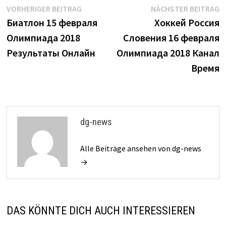
Beitrags-
Vorheriger
N
VORHERIGER BEITRAG
NÄCHSTER BEITRAG
Beitrag:
B
Биатлон 15 февраля
Хоккей Россия
Navigation
Олимпиада 2018
Словения 16 февраля
Результаты Онлайн
Олимпиада 2018 Канал
Время
dg-news
Alle Beiträge ansehen von dg-news
→
DAS KÖNNTE DICH AUCH INTERESSIEREN