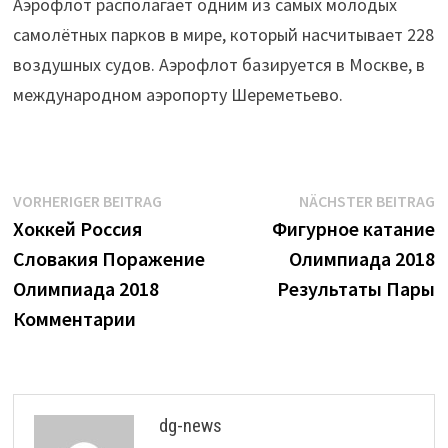
Аэрофлот располагает одним из самых молодых
самолётных парков в мире, который насчитывает 228
воздушных судов. Аэрофлот базируется в Москве, в
международном аэропорту Шереметьево.
Beitrags-
Vorheriger
N
VORHERIGER BEITRAG
NÄCHSTER BEITRAG
Beitrag:
B
Хоккей Россия
Фигурное катание
Navigation
Словакия Поражение
Олимпиада 2018
Олимпиада 2018
Результаты Пары
Комментарии
dg-news