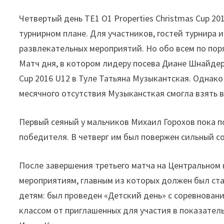
Четвертый день TE1 O1 Properties Christmas Cup 20
турнирном плане. Для участников, гостей турнира 
развлекательных мероприятий. Но обо всем по по
Матч дня, в котором лидеру посева Диане Шнайдер
Cup 2016 U12 в Туле Татьяна Музыкантская. Однако
месячного отсутствия Музыкансткая смогла взять все
Первый сеяный у мальчиков Михаил Горохов пока п
победителя. В четверг им был повержен сильный со
После завершения третьего матча на Центральном 
мероприятиям, главным из которых должен был ста
детям: был проведен «Детский день» с соревнова
классом от приглашенных для участия в показател