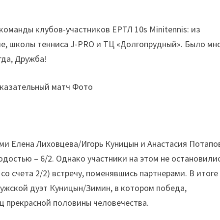
оманды клубов-участников ЕРТЛ 10s Minitennis: из
ле, школы тенниса J-PRO и ТЦ «Долгопрудный». Было мн
гда, Дружба!
оказательный матч Фото
ми Елена Лиховцева/Игорь Куницын и Анастасия Потапо
одостью – 6/2. Однако участники на этом не остановили
со счета 2/2) встречу, поменявшись партнерами. В итоге
ужской дуэт Куницын/Зимин, в котором победа,
иц прекрасной половины человечества.