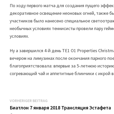
По ходу первого матча для создания пущего эффек
декоративное освещение неоновых огней, также бы
участников было нанесено специальное светоотра
необычных условиях теннисисты провели пару гейм
условиях.
Ну а завершился 4-й день TE1 O1 Properties Christ
вечером на лимузинах после окончания парного пое
благоприятствовала: впервые за 5-летнюю историю
согревающий чай и аппетитные блинчики с икрой в
Beitrags-
Vorheriger
VORHERIGER BEITRAG
Beitrag:
Биатлон 7 января 2018 Трансляция Эстафета
Navigation