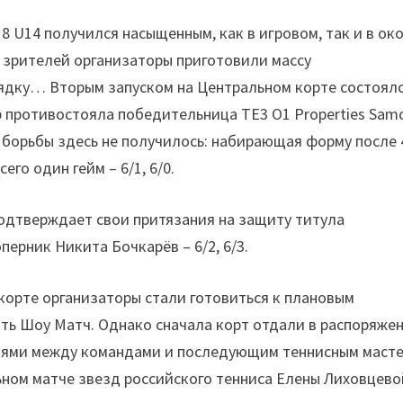
18 U14 получился насыщенным, как в игровом, так и в ок
и зрителей организаторы приготовили массу
рядку… Вторым запуском на Центральном корте состоял
 противостояла победительница TE3 O1 Properties Sam
 борьбы здесь не получилось: набирающая форму после 
го один гейм – 6/1, 6/0.
одтверждает свои притязания на защиту титула
перник Никита Бочкарёв – 6/2, 6/3.
корте организаторы стали готовиться к плановым
ть Шоу Матч. Однако сначала корт отдали в распоряже
ниями между командами и последующим теннисным масте
ьном матче звезд российского тенниса Елены Лиховцево