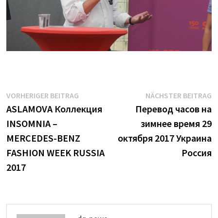
Beitrags-
Vorheriger
N
VORHERIGER BEITRAG
NÄCHSTER BEITRAG
Beitrag:
B
ASLAMOVA Коллекция
Перевод часов на
Navigation
INSOMNIA –
зимнее время 29
MERCEDES-BENZ
октября 2017 Украина
FASHION WEEK RUSSIA
Россия
2017