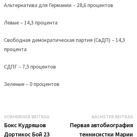
Альтернатива для Германии – 28,6 процентов
Левые – 14,3 процента
Свободная демократическая партия (СвДП) – 14,3
процента
СДПГ – 7,5 процентов
Зеленые – 0 процентов
Beitrags-
Vorheriger
N
VORHERIGER BEITRAG
NÄCHSTER BEITRAG
Beitrag:
B
Бокс Кудряшов
Первая автобиография
Navigation
Дортикос Бой 23
теннисистки Марии