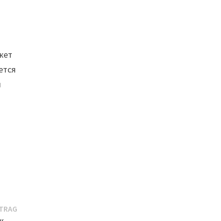
жет
ется
и
Nächster
ITRAG