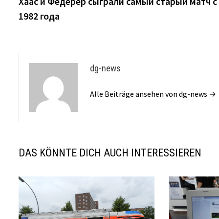
Beitrag:
Хаас и Федерер сыграли самый старый матч с
Navigation
1982 года
dg-news
Alle Beiträge ansehen von dg-news →
DAS KÖNNTE DICH AUCH INTERESSIEREN