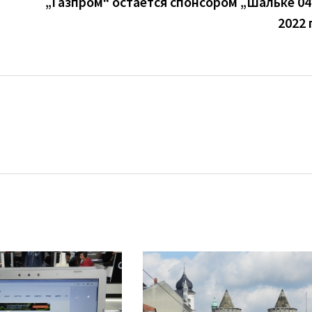
„Газпром“ остается спонсором „Шальке 04
2022 