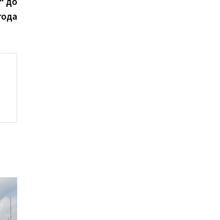
Beitrag:
“ до
года