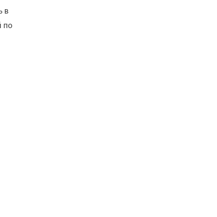
ь в
й по