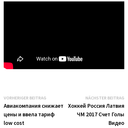
Beitrags-
Vorheriger
N
VORHERIGER BEITRAG
NÄCHSTER BEITRAG
Beitrag:
B
Авиакомпания снижает
Хоккей Россия Латвия
Navigation
цены и ввела тариф
ЧМ 2017 Счет Голы
low cost
Видео