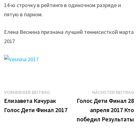
14-ю строчку в рейтинге в одиночном разряде и
пятую в парном.
Елена Веснина признана лучшей теннисисткой марта
2017
Beitrags-
Vorheriger
N
VORHERIGER BEITRAG
NÄCHSTER BEITRAG
Beitrag:
B
Елизавета Качурак
Голос Дети Финал 28
Navigation
Голос Дети Финал 2017
апреля 2017 Кто
победил Результаты