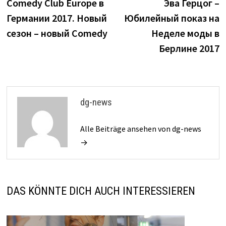
Beitrag:
B
Comedy Club Europe в
Эва Герцог –
Navigation
Германии 2017. Новый
Юбилейный показ на
сезон – новый Comedy
Неделе моды в
Берлине 2017
dg-news
Alle Beiträge ansehen von dg-news
→
DAS KÖNNTE DICH AUCH INTERESSIEREN