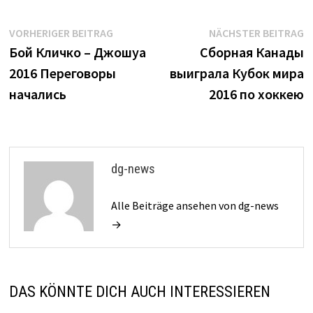
Beitrags-
Vorheriger
N
VORHERIGER BEITRAG
NÄCHSTER BEITRAG
Beitrag:
B
Бой Кличко – Джошуа
Сборная Канады
Navigation
2016 Переговоры
выиграла Кубок мира
начались
2016 по хоккею
dg-news
Alle Beiträge ansehen von dg-news
→
DAS KÖNNTE DICH AUCH INTERESSIEREN