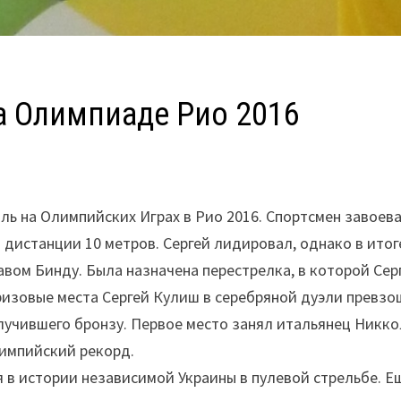
а Олимпиаде Рио 2016
ль на Олимпийских Играх в Рио 2016. Спортсмен завоев
 дистанции 10 метров. Сергей лидировал, однако в итог
вом Бинду. Была назначена перестрелка, в которой Сер
 призовые места Сергей Кулиш в серебряной дуэли превз
лучившего бронзу. Первое место занял итальянец Никк
импийский рекорд.
я в истории независимой Украины в пулевой стрельбе. Е