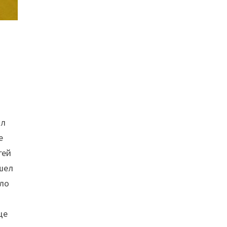
ал
е
гей
ошел
оло
ще