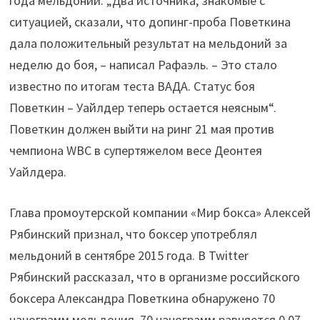
года мельдоний. „Два источника, знакомые с
ситуацией, сказали, что допинг-проба Поветкина
дала положительный результат на мельдоний за
неделю до боя, – написал Рафаэль. – Это стало
известно по итогам теста ВАДА. Статус боя
Поветкин – Уайлдер теперь остается неясным“.
Поветкин должен выйти на ринг 21 мая против
чемпиона WBC в супертяжелом весе Деонтея
Уайлдера.
Глава промоутерской компании «Мир бокса» Алексей
Рябинский признал, что боксер употреблял
мельдоний в сентябре 2015 года. В Twitter
Рябинский рассказал, что в организме российского
боксера Александра Поветкина обнаружено 70
нанограмм мельдония. 70 нанограмм равняется 0,07