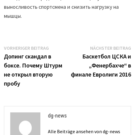
выносливость спортсмена и снизить нагрузку на
мышцы.
Beitrags-
Vorheriger
N
VORHERIGER BEITRAG
NÄCHSTER BEITRAG
Beitrag:
B
Допинг скандал в
Баскетбол ЦСКА и
Navigation
боксе. Почему Штурм
„Фенербахче“ в
не открыл вторую
финале Евролиги 2016
пробу
dg-news
Alle Beiträge ansehen von dg-news