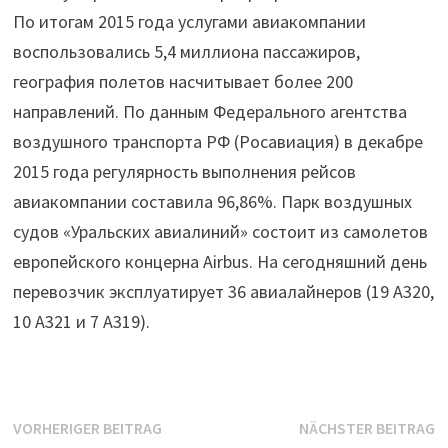
По итогам 2015 года услугами авиакомпании
воспользовались 5,4 миллиона пассажиров,
география полетов насчитывает более 200
направлений. По данным Федерального агентства
воздушного транспорта РФ (Росавиация) в декабре
2015 года регулярность выполнения рейсов
авиакомпании составила 96,86%. Парк воздушных
судов «Уральских авиалиний» состоит из самолетов
европейского концерна Airbus. На сегодняшний день
перевозчик эксплуатирует 36 авиалайнеров (19 А320,
10 А321 и 7 А319).
Beitrags-
Vorheriger
N
VORHERIGER BEITRAG
NÄCHSTER BEITRAG