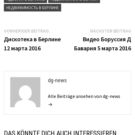
НЕДВИЖИМОСТЬ В БЕРЛИНЕ
Beitrags-
Vorheriger
N
VORHERIGER BEITRAG
NÄCHSTER BEITRAG
Beitrag:
B
Дискотека в Берлине
Видео Боруссия Д
Navigation
12 марта 2016
Бавария 5 марта 2016
dg-news
Alle Beiträge ansehen von dg-news
→
DAS KÖNNTE DICH AUCH INTERESSIEREN