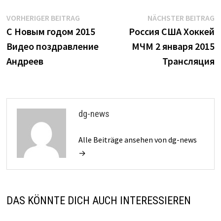
Beitrags-
Vorheriger
N
VORHERIGER BEITRAG
NÄCHSTER BEITRAG
Beitrag:
B
С Новым годом 2015
Россия США Хоккей
Navigation
Видео поздравление
МЧМ 2 января 2015
Андреев
Трансляция
dg-news
Alle Beiträge ansehen von dg-news
→
DAS KÖNNTE DICH AUCH INTERESSIEREN