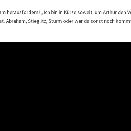
am herausfordern! „Ich bin in Kürze soweit, um Arthur den 
 hat. Abraham, Stieglitz, Sturm oder wer da sonst noch kom