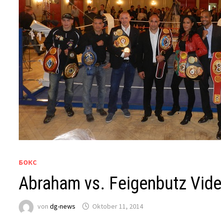
БОКС
Abraham vs. Feigenbutz Vid
von
dg-news
Oktober 11, 2014