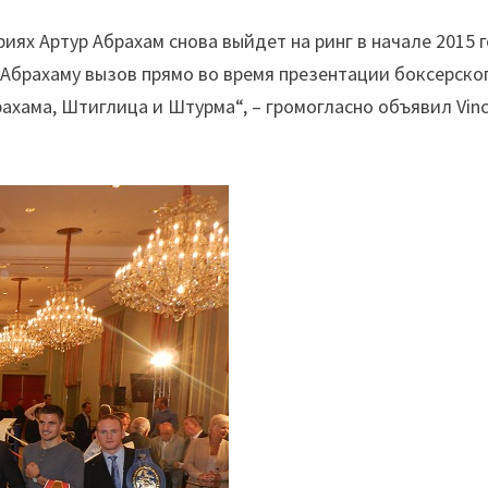
иях Артур Абрахам снова выйдет на ринг в начале 2015 г
 Абрахаму вызов прямо во время презентации боксерско
рахама, Штиглица и Штурма“, – громогласно объявил Vin