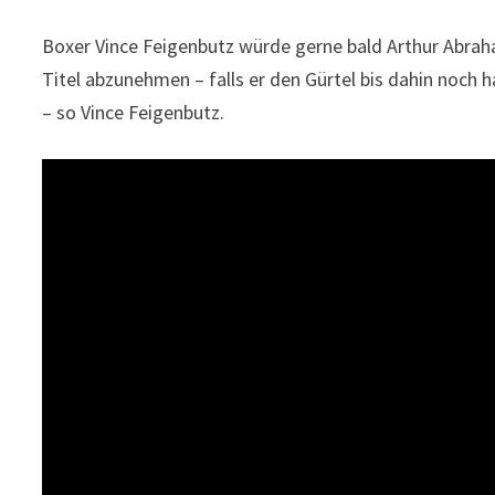
Boxer Vince Feigenbutz würde gerne bald Arthur Abrah
Titel abzunehmen – falls er den Gürtel bis dahin noch
– so Vince Feigenbutz.