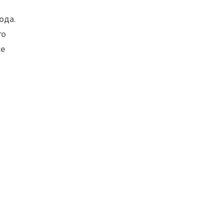
ода.
го
ce