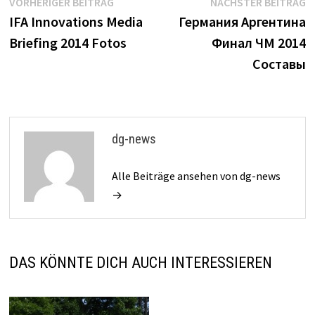
Beitrags-
Vorheriger
N
VORHERIGER BEITRAG
NÄCHSTER BEITRAG
Beitrag:
B
IFA Innovations Media
Германия Аргентина
Navigation
Briefing 2014 Fotos
Финал ЧМ 2014
Составы
dg-news
Alle Beiträge ansehen von dg-news
→
DAS KÖNNTE DICH AUCH INTERESSIEREN