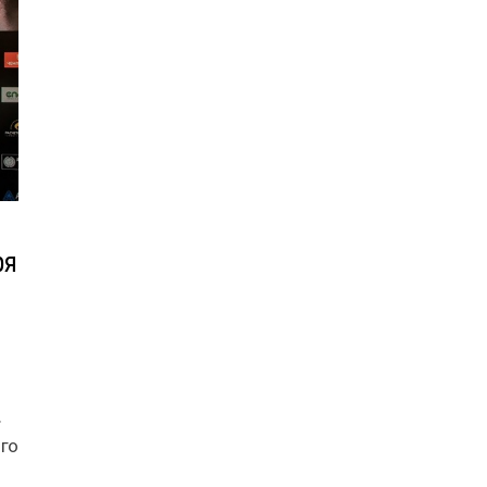
ря
.
го