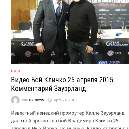
БОКС
Видео Бой Кличко 25 апреля 2015
Комментарий Зауэрланд
von
dg-news
April 24, 2015
Известный немецкий промоутер Калле Зауэрланд
дал свой прогноз на бой Владимира Кличко 25
апреля в Нью-Йорке. По мнению, Калле Зауэрланда