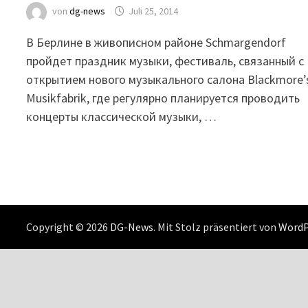
von
dg-news
Juli 25, 2014
В Берлинe в живописном районе Schmargendorf
пройдет праздник музыки, фестиваль, связанный с
открытием нового музыкального салона Blackmore’
Musikfabrik, где регулярно планируется проводить
концерты классической музыки, …
Copyright © 2026
DG-News
. Mit Stolz präsentiert von
WordP