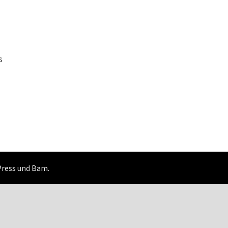
s
ress
und
Bam
.